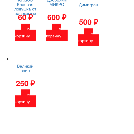
Клеевая
МИКРО
Димигран
ловушка от
насекомых
60
₽
600
₽
500
₽
В
В
В
корзину
корзину
корзину
Великий
воин
250
₽
В
корзину